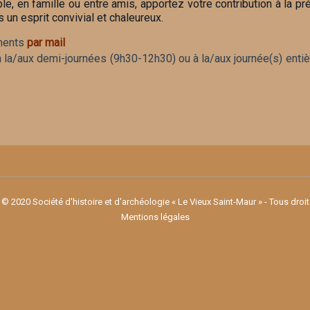
le, en famille ou entre amis, apportez votre contribution à la p
 un esprit convivial et chaleureux.
ments
par mail
à la/aux demi-journées (9h30-12h30) ou à la/aux journée(s) entiè
© 2020 Société d'histoire et d'archéologie « Le Vieux Saint-Maur » - Tous droi
Mentions légales