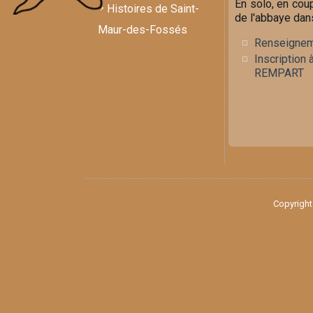
En solo, en coup
Histoires de Saint-
de l'abbaye dans
Maur-des-Fossés
Renseigne
Inscription 
REMPART
Copyright 