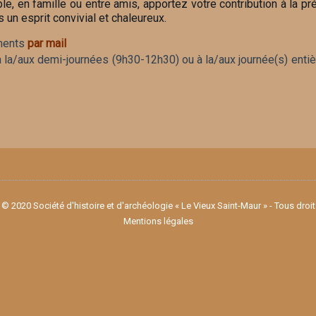
le, en famille ou entre amis, apportez votre contribution à la p
 un esprit convivial et chaleureux.
ments
par mail
à la/aux demi-journées (9h30-12h30) ou à la/aux journée(s) entiè
© 2020 Société d'histoire et d'archéologie « Le Vieux Saint-Maur » - Tous droi
Mentions légales