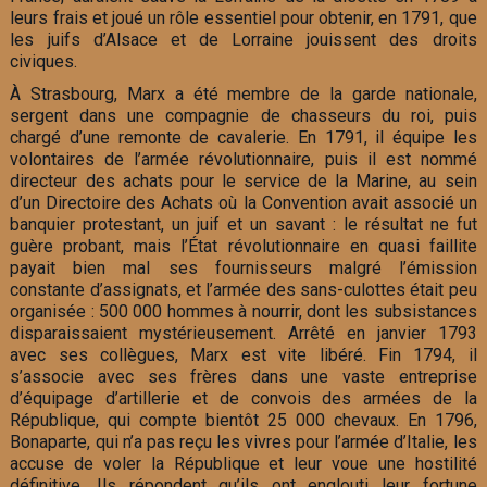
leurs frais et joué un rôle essentiel pour obtenir, en 1791, que
les juifs d’Alsace et de Lorraine jouissent des droits
civiques.
À Strasbourg, Marx a été membre de la garde nationale,
sergent dans une compagnie de chasseurs du roi, puis
chargé d’une remonte de cavalerie. En 1791, il équipe les
volontaires de l’armée révolutionnaire, puis il est nommé
directeur des achats pour le service de la Marine, au sein
d’un Directoire des Achats où la Convention avait associé un
banquier protestant, un juif et un savant : le résultat ne fut
guère probant, mais l’État révolutionnaire en quasi faillite
payait bien mal ses fournisseurs malgré l’émission
constante d’assignats, et l’armée des sans-culottes était peu
organisée : 500 000 hommes à nourrir, dont les subsistances
disparaissaient mystérieusement. Arrêté en janvier 1793
avec ses collègues, Marx est vite libéré. Fin 1794, il
s’associe avec ses frères dans une vaste entreprise
d’équipage d’artillerie et de convois des armées de la
République, qui compte bientôt 25 000 chevaux. En 1796,
Bonaparte, qui n’a pas reçu les vivres pour l’armée d’Italie, les
accuse de voler la République et leur voue une hostilité
définitive. Ils répondent qu’ils ont englouti leur fortune