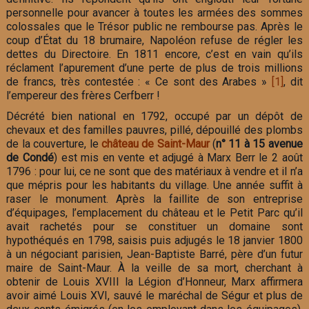
personnelle pour avancer à toutes les armées des sommes
colossales que le Trésor public ne rembourse pas. Après le
coup d’État du 18 brumaire, Napoléon refuse de régler les
dettes du Directoire. En 1811 encore, c’est en vain qu’ils
réclament l’apurement d’une perte de plus de trois millions
de francs, très contestée : « Ce sont des Arabes »
[1]
, dit
l’empereur des frères Cerfberr !
Décrété bien national en 1792, occupé par un dépôt de
chevaux et des familles pauvres, pillé, dépouillé des plombs
de la couverture, le
château de Saint-Maur
(
n° 11 à 15 avenue
de Condé
) est mis en vente et adjugé à Marx Berr le 2 août
1796 : pour lui, ce ne sont que des matériaux à vendre et il n’a
que mépris pour les habitants du village. Une année suffit à
raser le monument. Après la faillite de son entreprise
d’équipages, l’emplacement du château et le Petit Parc qu’il
avait rachetés pour se constituer un domaine sont
hypothéqués en 1798, saisis puis adjugés le 18 janvier 1800
à un négociant parisien, Jean-Baptiste Barré, père d’un futur
maire de Saint-Maur. À la veille de sa mort, cherchant à
obtenir de Louis XVIII la Légion d’Honneur, Marx affirmera
avoir aimé Louis XVI, sauvé le maréchal de Ségur et plus de