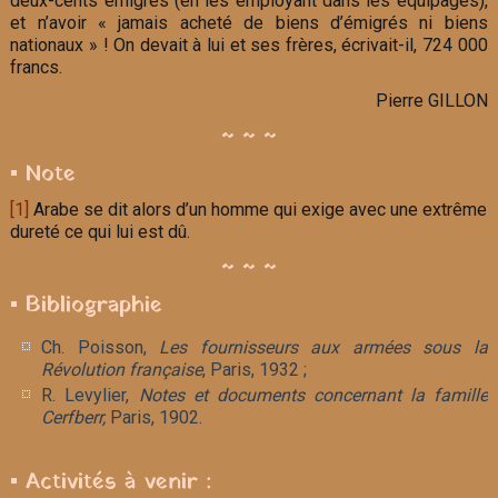
deux-cents émigrés (en les employant dans les équipages),
et n’avoir « jamais acheté de biens d’émigrés ni biens
nationaux » ! On devait à lui et ses frères, écrivait-il, 724 000
francs.
Pierre GILLON
~ ~ ~
▪ Note
[1]
Arabe se dit alors d’un homme qui exige avec une extrême
dureté ce qui lui est dû.
~ ~ ~
▪ Bibliographie
Ch. Poisson,
Les fournisseurs aux armées sous la
Révolution française
, Paris, 1932 ;
R. Levylier,
Notes et documents concernant la famille
Cerfberr,
Paris, 1902.
▪ Activités à venir :