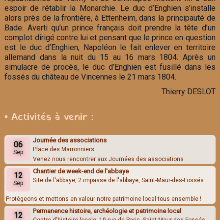
espoir de rétablir la Monarchie. Le duc d’Enghien s’installe
alors près de la frontière, à Ettenheim, dans la principauté de
Bade. Averti qu’un prince français doit prendre la tête d’un
complot dirigé contre lui et pensant que le prince en question
est le duc d’Enghien, Napoléon le fait enlever en territoire
allemand dans la nuit du 15 au 16 mars 1804. Après un
simulacre de procès, le duc d’Enghien est fusillé dans les
fossés du château de Vincennes le 21 mars 1804.
Thierry DESLOT
▪ Activités à venir :
Journée des associations
06
Place des Marronniers
Sep
Venez nous rencontrer aux Journées des associations
Chantier de week-end de l'abbaye
12
Site de l'abbaye, 2 impasse de l'abbaye, Saint-Maur-des-Fossés
Sep
Protégeons et mettons en valeur notre patrimoine local tous ensemble !
Permanence histoire, archéologie et patrimoine local
12
Centre d'histoire locale, 10 rue de Paris, Saint-Maur-des-Fossés