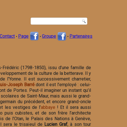
Contact
Page
Groupe
Partenaires
•
•
•
is-Frédéric (1798-1850), issu d’une famille de
eloppement de la culture de la betterave. Il y
de l’Yonne. Il est successivement charretier,
uis-Joseph Barré
dont il est l’employé : celui-
t de Portes. Peut-il imaginer un instant qu’il
s scolaires de Saint-Maur, mais aussi le grand-
 germain du précédent, et encore grand-oncle
t les vestiges de l’
abbaye
! Et il sera aussi
o puis cubistes, et de son frère l’architecte
ais de l’Otan, le Palais des Nations à Genève,
l sera le trisaïeul de
Lucien Graf
, à son tour