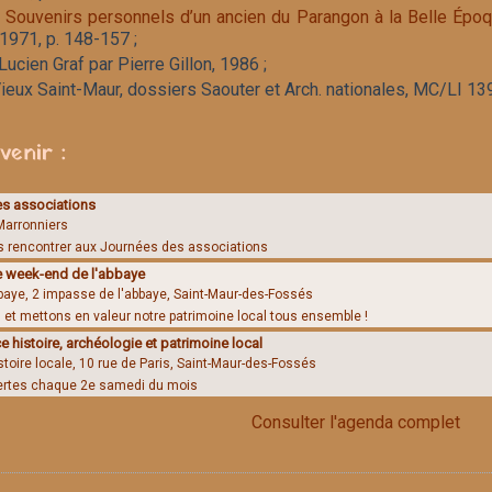
 Souvenirs personnels d’un ancien du Parangon à la Belle Épo
 1971, p. 148-157 ;
Lucien Graf par Pierre Gillon, 1986 ;
ieux Saint-Maur, dossiers Saouter et Arch. nationales, MC/LI 13
venir :
s associations
Marronniers
 rencontrer aux Journées des associations
e week-end de l'abbaye
bbaye, 2 impasse de l'abbaye, Saint-Maur-des-Fossés
et mettons en valeur notre patrimoine local tous ensemble !
 histoire, archéologie et patrimoine local
stoire locale, 10 rue de Paris, Saint-Maur-des-Fossés
ertes chaque 2e samedi du mois
Consulter l'agenda complet