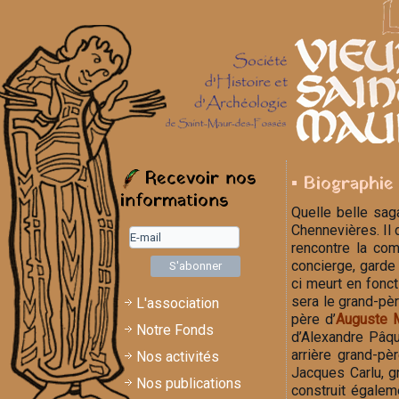
Recevoir nos
▪ Biographie
informations
Quelle belle sag
Chennevières. Il 
rencontre la com
concierge, garde 
ci meurt en fonct
sera le grand-pèr
L'association
père d’
Auguste M
Notre Fonds
d’Alexandre Pâque
arrière grand-pè
Nos activités
Jacques Carlu, gr
Nos publications
construit égalem