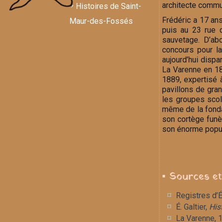
architecte commun
Histoires de Saint-
Frédéric a 17 ans
Maur-des-Fossés
puis au 23 rue 
sauvetage. D’abo
concours pour la
aujourd’hui dispa
La Varenne en 188
1889, expertisé à
pavillons de gra
les groupes scol
même de la fondat
son cortège funè
son énorme popula
▪ Sources et
Registres d’É
É. Galtier,
His
La Varenne, 1