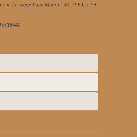
que »
,
Le Vieux Saint-Maur,
n° 49, 1969, p. 98-
95 (1844).