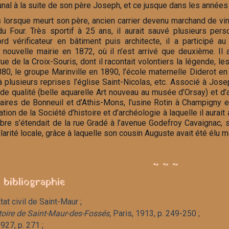
al à la suite de son père Joseph, et ce jusque dans les années 
 lorsque meurt son père, ancien carrier devenu marchand de vin.
du Four. Très sportif à 25 ans, il aurait sauvé plusieurs p
rd vérificateur en bâtiment puis architecte, il a participé 
 nouvelle mairie en 1872, où il n’est arrivé que deuxième. Il
rue de la Croix-Souris, dont il racontait volontiers la légende, l
0, le groupe Marinville en 1890, l’école maternelle Diderot en 
 plusieurs reprises l’église Saint-Nicolas, etc. Associé à Josep
nde qualité (belle aquarelle Art nouveau au musée d’Orsay) et d
aires de Bonneuil et d’Athis-Mons, l’usine Rotin à Champigny 
ion de la Société d’histoire et d’archéologie à laquelle il aurait
bre s’étendait de la rue Gradé à l’avenue Godefroy Cavaignac, 
rité locale, grâce à laquelle son cousin Auguste avait été élu ma
~ ~ ~
 bibliographie
tat civil de Saint-Maur ;
toire de Saint-Maur-des-Fossés,
Paris, 1913, p. 249-250 ;
927, p. 271 ;