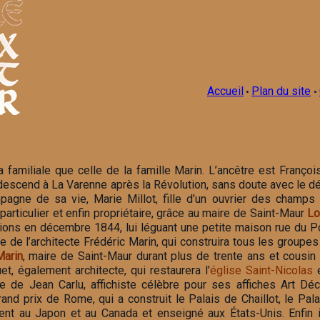
Accueil
Plan du site
•
•
a familiale que celle de la famille Marin. L’ancêtre est Franço
descend à La Varenne après la Révolution, sans doute avec le dév
pagne de sa vie, Marie Millot, fille d’un ouvrier des champs 
particulier et enfin propriétaire, grâce au maire de Saint-Maur
Lo
ions en décembre 1844, lui léguant une petite maison rue du Pon
e de l’architecte Frédéric Marin, qui construira tous les groupe
arin
, maire de Saint-Maur durant plus de trente ans et cousin
t, également architecte, qui restaurera l’
église Saint-Nicolas
e
re de Jean Carlu, affichiste célèbre pour ses affiches Art Déc
and prix de Rome, qui a construit le Palais de Chaillot, le Pal
ent au Japon et au Canada et enseigné aux États-Unis. Enfin i