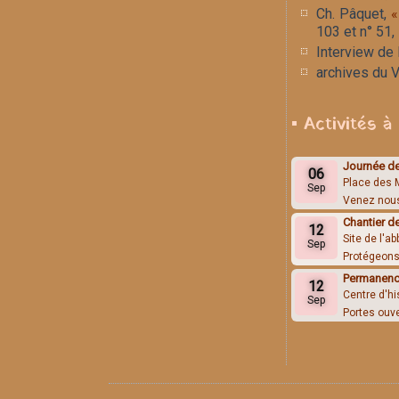
Ch. Pâquet,
«
103 et n° 51,
Interview de 
archives du V
▪ Activités à 
Journée de
06
Place des 
Sep
Venez nous
Chantier d
12
Site de l'a
Sep
Protégeons 
Permanence
12
Centre d'hi
Sep
Portes ouv