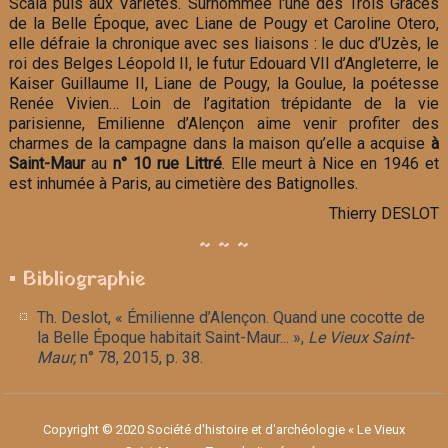
Scala puis aux Variétés. Surnommée l'une des Trois Grâces
de la Belle Époque, avec Liane de Pougy et Caroline Otero,
elle défraie la chronique avec ses liaisons : le duc d’Uzès, le
roi des Belges Léopold II, le futur Edouard VII d’Angleterre, le
Kaiser Guillaume II, Liane de Pougy, la Goulue, la poétesse
Renée Vivien… Loin de l’agitation trépidante de la vie
parisienne, Emilienne d’Alençon aime venir profiter des
charmes de la campagne dans la maison qu’elle a acquise
à
Saint-Maur
au
n° 10 rue Littré
. Elle meurt à Nice en 1946 et
est inhumée à Paris, au cimetière des Batignolles.
Thierry DESLOT
~ ~ ~
▪ Bibliographie
Th. Deslot, « Émilienne d’Alençon. Quand une cocotte de
la Belle Époque habitait Saint-Maur... »,
Le Vieux Saint-
Maur,
n° 78, 2015, p. 38.
Copyright © 2020 Société d'histoire et d'archéologie « Le Vieux