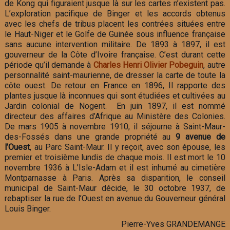
de Kong qui figuraient jusque là sur les cartes n’existent pas.
L’exploration pacifique de Binger et les accords obtenus
avec les chefs de tribus placent les contrées situées entre
le Haut-Niger et le Golfe de Guinée sous influence française
sans aucune intervention militaire. De 1893 à 1897, il est
gouverneur de la Côte d’Ivoire française. C’est durant cette
période qu’il demande à
Charles Henri Olivier Pobeguin
, autre
personnalité saint-maurienne, de dresser la carte de toute la
côte ouest. De retour en France en 1896, Il rapporte des
plantes jusque là inconnues qui sont étudiées et cultivées au
Jardin colonial de Nogent. En juin 1897, il est nommé
directeur des affaires d’Afrique au Ministère des Colonies.
De mars 1905 à novembre 1910, il séjourne à Saint-Maur-
des-Fossés dans une grande propriété au
9 avenue de
l’Ouest
, au Parc Saint-Maur. Il y reçoit, avec son épouse, les
premier et troisième lundis de chaque mois. Il est mort le 10
novembre 1936 à L’Isle-Adam et il est inhumé au cimetière
Montparnasse à Paris. Après sa disparition, le conseil
municipal de Saint-Maur décide, le 30 octobre 1937, de
rebaptiser la rue de l’Ouest en avenue du Gouverneur général
Louis Binger.
Pierre-Yves GRANDEMANGE