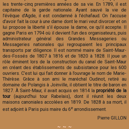
les trente-cinq premières années de sa vie. En 1789, il est
capitaine de la garde nationale. Ayant sauvé la vie de
l’évêque d’Agde, il est condamné à l’échafaud. On l’accuse
d’avoir fait la cour à une dame dont le mari veut divorcer et on
lui propose la liberté s’il épouse la dame, ce qu’il accepte. Il
gagne Paris en 1794 où il devient l’un des organisateurs, puis
administrateur général des Grandes Messageries ou
Messageries nationales qui regroupaient les principaux
transports par diligence. Il est nommé maire de Saint-Maur-
des-Fossés de 1807 à 1816 et de 1820 à 1828. Il joue un
rôle éminent lors de la construction du canal de Saint-Maur
en créant des établissements de subsistance pour les 600
ouvriers. C’est lui qui fait donner à l’ouvrage le nom de Marie-
Thérèse. Grâce à son ami le maréchal Oudinot, retiré au
domaine de Polangis à Joinville, il obtient le titre de baron en
1827. À Saint-Maur, il avait acquis en 1814 la
propriété de la
tour
(aujourd’hui tour Rabelais), dont il réunit les deux
maisons canoniales accolées en 1819. De 1828 à sa mort, il
e
est adjoint à Paris puis maire du 6
arrondissement.
Pierre GILLON
~ ~ ~