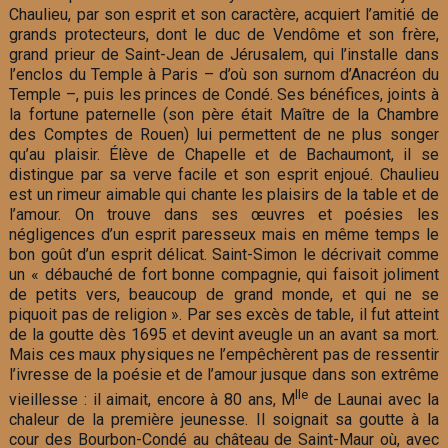
Chaulieu, par son esprit et son caractère, acquiert l’amitié de
grands protecteurs, dont le duc de Vendôme et son frère,
grand prieur de Saint-Jean de Jérusalem, qui l’installe dans
l’enclos du Temple à Paris – d’où son surnom d’Anacréon du
Temple –, puis les princes de Condé. Ses bénéfices, joints à
la fortune paternelle (son père était Maître de la Chambre
des Comptes de Rouen) lui permettent de ne plus songer
qu’au plaisir. Élève de Chapelle et de Bachaumont, il se
distingue par sa verve facile et son esprit enjoué. Chaulieu
est un rimeur aimable qui chante les plaisirs de la table et de
l’amour. On trouve dans ses œuvres et poésies les
négligences d’un esprit paresseux mais en même temps le
bon goût d’un esprit délicat. Saint-Simon le décrivait comme
un « débauché de fort bonne compagnie, qui faisoit joliment
de petits vers, beaucoup de grand monde, et qui ne se
piquoit pas de religion ». Par ses excès de table, il fut atteint
de la goutte dès 1695 et devint aveugle un an avant sa mort.
Mais ces maux physiques ne l’empêchèrent pas de ressentir
l’ivresse de la poésie et de l’amour jusque dans son extrême
lle
vieillesse : il aimait, encore à 80 ans, M
de Launai avec la
chaleur de la première jeunesse. Il soignait sa goutte à la
cour des Bourbon-Condé au château de Saint-Maur où, avec