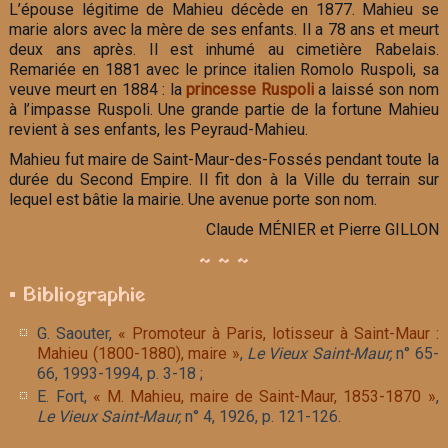
L’épouse légitime de Mahieu décède en 1877. Mahieu se
marie alors avec la mère de ses enfants. Il a 78 ans et meurt
deux ans après. Il est inhumé au cimetière Rabelais.
Remariée en 1881 avec le prince italien Romolo Ruspoli, sa
veuve meurt en 1884 : la
princesse Ruspoli
a laissé son nom
à l’impasse Ruspoli. Une grande partie de la fortune Mahieu
revient à ses enfants, les Peyraud-Mahieu.
Mahieu fut maire de Saint-Maur-des-Fossés pendant toute la
durée du Second Empire. Il fit don à la Ville du terrain sur
lequel est bâtie la mairie. Une avenue porte son nom.
Claude MÉNIER et Pierre GILLON
~ ~ ~
▪ Bibliographie
G. Saouter,
« Promoteur à Paris, lotisseur à Saint-Maur :
Mahieu (1800-1880), maire »
,
Le Vieux Saint-Maur,
n° 65-
66, 1993-1994, p. 3-18 ;
E. Fort,
« M. Mahieu, maire de Saint-Maur, 1853-1870 »
,
Le Vieux Saint-Maur,
n° 4, 1926, p. 121-126.