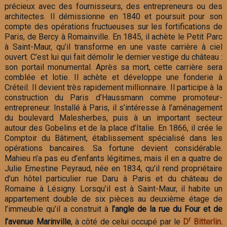
précieux avec des fournisseurs, des entrepreneurs ou des
architectes. Il démissionne en 1840 et poursuit pour son
compte des opérations fructueuses sur les fortifications de
Paris, de Bercy à Romainville. En 1845, il achète le Petit Parc
à Saint-Maur, qu’il transforme en une vaste carrière à ciel
ouvert. C’est lui qui fait démolir le dernier vestige du château :
son portail monumental. Après sa mort, cette carrière sera
comblée et lotie. Il achète et développe une fonderie à
Créteil. Il devient très rapidement millionnaire. Il participe à la
construction du Paris d’Haussmann comme promoteur-
entrepreneur. Installé à Paris, il s’intéresse à l’aménagement
du boulevard Malesherbes, puis à un important secteur
autour des Gobelins et de la place d’Italie. En 1866, il crée le
Comptoir du Bâtiment, établissement spécialisé dans les
opérations bancaires. Sa fortune devient considérable.
Mahieu n’a pas eu d’enfants légitimes, mais il en a quatre de
Julie Ernestine Peyraud, née en 1834, qu’il rend propriétaire
d’un hôtel particulier rue Daru à Paris et du château de
Romaine à Lésigny. Lorsqu’il est à Saint-Maur, il habite un
appartement double de six pièces au deuxième étage de
l’immeuble qu’il a construit à
l’angle de la rue du Four et de
r
l’avenue Marinville
, à côté de celui occupé par le
D
Bitterlin
.