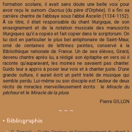
formation scolaire, il avait sans doute une belle voix pour
avoir reçu le surnom
Oacrius
(du père d’Orphée). Il a fini sa
carrière chantre de l’abbaye sous l’abbé Ascelin (1134-1152).
À ce titre, il était responsable du chant liturgique, de son
enseignement et de la notation musicale des manuscrits
liturgiques qu’il a copiés et fait copier dans le scriptorium. On
lui doit en particulier le plus bel antiphonaire de Saint-Maur,
orné de centaines de lettrines peintes, conservé à la
Bibliothèque nationale de France. Un de ses élèves, Girard,
devenu chantre après lui, a rédigé son épitaphe en vers où il
raconte qu’auparavant, les moines ne savaient pas chanter.
Guido leur a appris à poser leur voix et à chanter juste. D’une
grande culture, il aurait écrit un petit traité de musique qui
semble perdu. Lui-même ou son disciple est l’auteur de deux
récits de miracles merveilleusement écrits : le
Miracle du
pêcheur
et le
Miracle de la pluie
.
Pierre GILLON
~ ~ ~
▪ Bibliographie