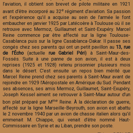
l’aviation, il obtient son brevet de pilote militaire en 1921
e
avant d’être incorporé au 32
régiment d’aviation. Sa passion
et l’expérience qu’il a acquise au sein de l’armée le font
embaucher en janvier 1925 par Latécoère à Toulouse où il se
retrouve avec Mermoz, Guillaumet et Saint-Exupéry. Marcel
Reine commence par être affecté sur la ligne Toulouse-
Casablanca puis sur la ligne Casablanca-Dakar. Il passe ses
congés chez ses parents qui ont un petit pavillon au
13, rue
de l’Écho
(actuelle
rue Gabriel Péri
) à Saint-Maur-des-
Fossés. Suite à une panne de son avion, il est à deux
reprises (1925 et 1928) retenu prisonnier plusieurs mois
dans le désert. C’est ensuite un repos bien mérité que
Marcel Reine prend chez ses parents à Saint-Maur avant de
rejoindre en 1929 l’Aéropostale en Amérique du Sud. Pendant
ses absences, ses amis Mermoz, Guillaumet, Saint-Exupéry,
Joseph Kessel aiment se retrouver à Saint-Maur autour d’un
me
bon plat préparé par M
Reine. À la déclaration de guerre,
affecté sur la ligne Marseille-Beyrouth, son avion est abattu
le 2 novembre 1940 par un avion de chasse italien alors qu’il
emmenait M. Chiappe, qui venait d’être nommé Haut-
Commissaire en Syrie et au Liban, prendre son poste.