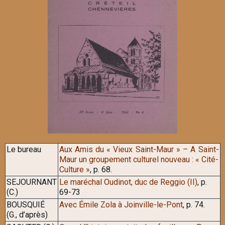
Le bureau
Aux Amis du « Vieux Saint-Maur » – A Saint-
Maur un groupement culturel nouveau : « Cité-
Culture »
, p. 68.
SEJOURNANT
Le maréchal Oudinot, duc de Reggio (II)
, p.
(C.)
69-73
BOUSQUIÉ
Avec Émile Zola à Joinville-le-Pont
, p. 74.
(G., d’après)