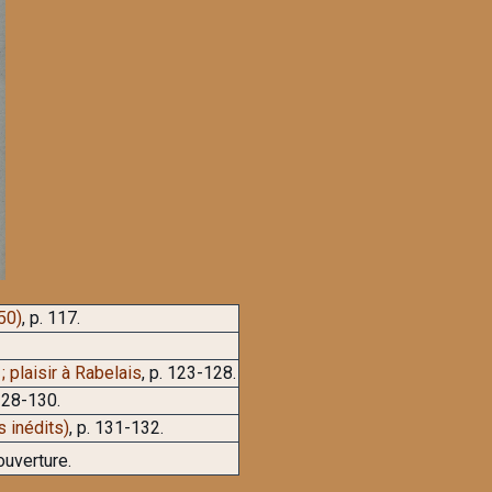
50)
, p. 117.
; plaisir à Rabelais
, p. 123-128.
 128-130.
 inédits)
, p. 131-132.
uverture.