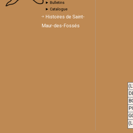
► Bulletins
► Catalogue
Histoires de Saint-
Maur-des-Fossés
(L
D
B
P
G
(L