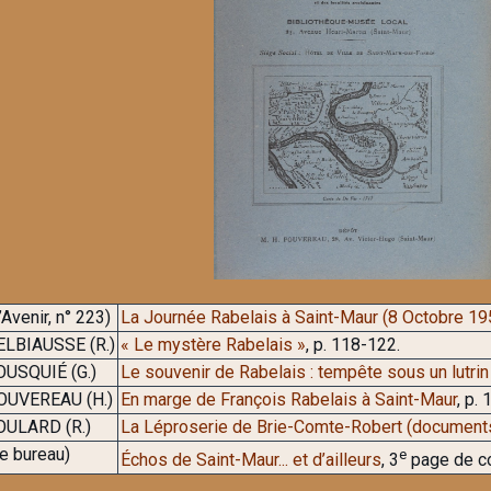
’Avenir, n° 223)
La Journée Rabelais à Saint-Maur (8 Octobre 19
ELBIAUSSE (R.)
« Le mystère Rabelais »
, p. 118-122.
OUSQUIÉ (G.)
Le souvenir de Rabelais : tempête sous un lutrin 
OUVEREAU (H.)
En marge de François Rabelais à Saint-Maur
, p.
OULARD (R.)
La Léproserie de Brie-Comte-Robert (documents
e bureau)
e
Échos de Saint-Maur... et d’ailleurs
, 3
page de co