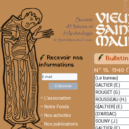
Recevoir nos
Bulleti
informations
N° 15. 1940 (
(Le bureau)
GALTIER (E.)
ROUGET (G.)
L'association
ROUSSEAU (H.)
Notre Fonds
G[ALTIER] (E.)
(D’ARSAC)
Nos activités
SOUNY (J.)
Nos publications
GALTIER (E.)