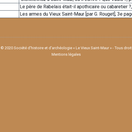
Le père de Rabelais était-il apothicaire ou cabaretier ?,
Les armes du Vieux Saint-Maur [par G. Rouget], 3e pag
© 2020 Société d'histoire et d'archéologie « Le Vieux Saint-Maur » - Tous droi
Mentions légales