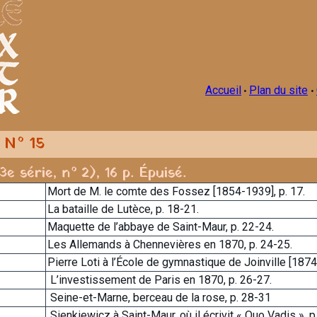
Accueil
Plan du site
•
•
n N° 15
3e série, n° 2), 16 p. Épuisé.
Mort de M. le comte des Fossez [1854-1939], p. 17.
La bataille de Lutèce, p. 18-21.
Maquette de l’abbaye de Saint-Maur, p. 22-24.
Les Allemands à Chennevières en 1870, p. 24-25.
Pierre Loti à l’École de gymnastique de Joinville [1874
L’investissement de Paris en 1870, p. 26-27.
Seine-et-Marne, berceau de la rose, p. 28-31
Sienkiewicz à Saint-Maur, où il écrivit « Quo Vadis », p