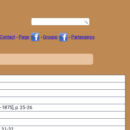
Contact
Page
Groupe
Partenaires
•
•
•
-1875], p. 25-26.
. 31-32.