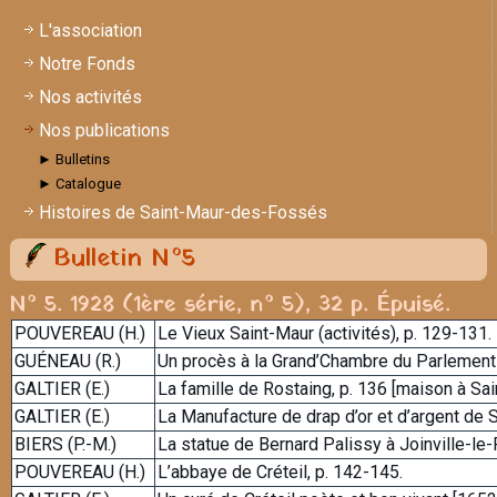
L'association
Notre Fonds
Nos activités
Nos publications
► Bulletins
► Catalogue
Histoires de Saint-Maur-des-Fossés
Bulletin N°5
N° 5. 1928 (1ère série, n° 5), 32 p. Épuisé.
POUVEREAU (H.)
Le Vieux Saint-Maur (activités), p. 129-131.
GUÉNEAU (R.)
Un procès à la Grand’Chambre du Parlement 
GALTIER (E.)
La famille de Rostaing, p. 136 [maison à Sa
GALTIER (E.)
La Manufacture de drap d’or et d’argent de 
BIERS (P.-M.)
La statue de Bernard Palissy à Joinville-le-
POUVEREAU (H.)
L’abbaye de Créteil, p. 142-145.