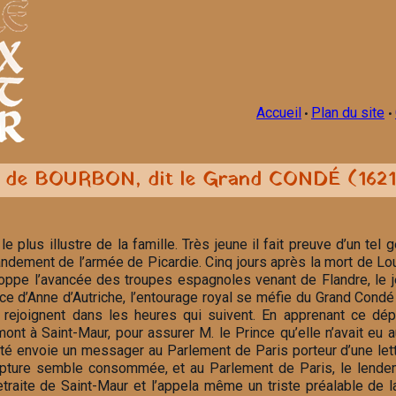
Accueil
Plan du site
•
•
I de BOURBON, dit le Grand CONDÉ (1621-
e plus illustre de la famille. Très jeune il fait preuve d’un tel g
dement de l’armée de Picardie. Cinq jours après la mort de Louis
oppe l’avancée des troupes espagnoles venant de Flandre, le je
e d’Anne d’Autriche, l’entourage royal se méfie du Grand Condé 
 rejoignent dans les heures qui suivent. En apprenant ce dépa
ont à Saint-Maur, pour assurer M. le Prince qu’elle n’avait eu
 envoie un messager au Parlement de Paris porteur d’une lettre 
upture semble consommée, et au Parlement de Paris, le lendem
etraite de Saint-Maur et l’appela même un triste préalable de l