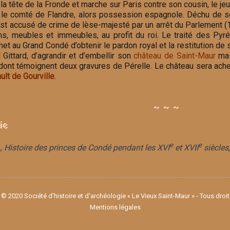
la tête de la Fronde et marche sur Paris contre son cousin, le jeu
 le comté de Flandre, alors possession espagnole. Déchu de s
l est accusé de crime de lèse-majesté par un arrêt du Parlement
s, meubles et immeubles, au profit du roi. Le traité des Pyré
et au Grand Condé d’obtenir le pardon royal et la restitution de 
l Gittard, d’agrandir et d’embellir son
château de Saint-Maur
mai
 dont témoignent deux gravures de Pérelle. Le château sera achev
ult de Gourville
.
~ ~ ~
ie
e
e
e,
Histoire des princes de Condé pendant les XVI
et XVII
siècles
© 2020 Société d'histoire et d'archéologie « Le Vieux Saint-Maur » - Tous droi
Mentions légales