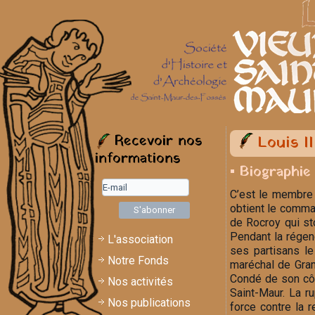
Recevoir nos
Louis I
informations
▪ Biographie
C’est le membre l
obtient le comman
de Rocroy qui st
Pendant la régenc
L'association
ses partisans le
Notre Fonds
maréchal de Gram
Condé de son côté
Nos activités
Saint-Maur. La r
Nos publications
force contre la r