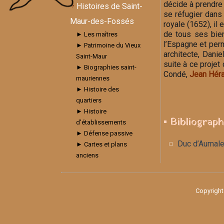
décide à prendre 
Histoires de Saint-
se réfugier dans
Maur-des-Fossés
royale (1652), i
de tous ses bien
► Les maîtres
l’Espagne et perm
► Patrimoine du Vieux
architecte, Danie
Saint-Maur
suite à ce projet
► Biographies saint-
Condé,
Jean Héra
mauriennes
► Histoire des
quartiers
► Histoire
▪ Bibliograph
d'établissements
► Défense passive
Duc d’Aumal
► Cartes et plans
anciens
Copyright 